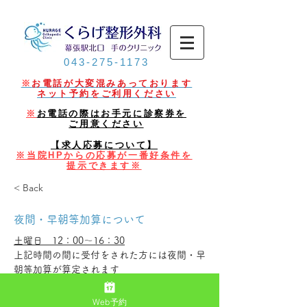
043-275-1173
※
お電話が大変混みあっております
ネット予約をご利用ください
※
お電話の際はお手元に診察券を
ご用意ください
【求人応募について】
※当院HPからの応募が一番好条件を
提示できます※​
< Back
夜間・早朝等加算について
土曜日　12：00～16：30
上記時間の間に受付をされた方には夜間・早
朝等加算が算定されます
加算点数（金額）は3割負担の方で150円，1
割負担の方で50円加算となります
Web予約