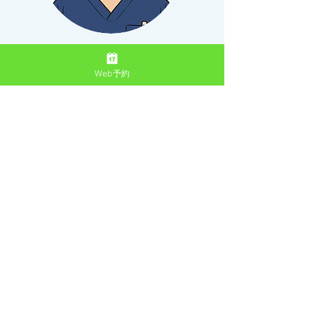
鈴木
Web予約
​（膝・スポーツ）
​吉村 眞
​（肩）