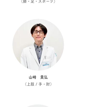
​（膝・足・スポーツ）
山崎 貴弘
​（上肢 / 手・肘）